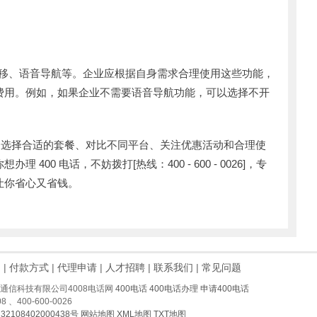
叫转移、语音导航等。企业应根据自身需求合理使用这些功能，
费用。例如，如果企业不需要语音导航功能，可以选择不开
通过选择合适的套餐、对比不同平台、关注优惠活动和合理使
400 电话，不妨拨打[热线：400 - 600 - 0026]，专
让你省心又省钱。
例
|
付款方式
|
代理申请
|
人才招聘
|
联系我们
|
常见问题
州肆零零通信科技有限公司4008电话网
400电话
400电话办理
申请400电话
 、400-600-0026
32108402000438号
网站地图
XML地图
TXT地图